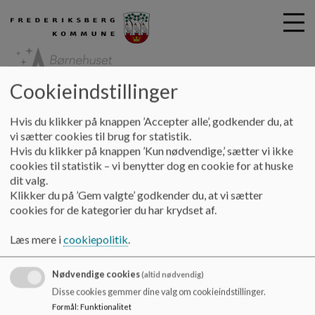
Cookieindstillinger
G
Børnehuset Stjernen
Hvis du klikker på knappen ’Accepter alle’, godkender du, at
å
Vores dagtilbud
Tværfagligt samarbejde
PPR
vi sætter cookies til brug for statistik.
t
Hvis du klikker på knappen ’Kun nødvendige,’ sætter vi ikke
i
cookies til statistik – vi benytter dog en cookie for at huske
PPR
l
dit valg.
h
Klikker du på ’Gem valgte’ godkender du, at vi sætter
o
cookies for de kategorier du har krydset af.
v
Pædagogisk Psykologisk Rådgivning er en kommunal
e
rådgivning, hvor lærere og pædagoger ved kommunens
Læs mere i
cookiepolitik
.
d
skoler og dagtilbud samt forældre kan henvende sig for at få
i
råd og vejledning vedrørende børn og unge fra 0-17 år.
Nødvendige cookies
n
(altid nødvendig)
Dokumenter
d
Disse cookies gemmer dine valg om cookieindstillinger.
h
Formål
:
Funktionalitet