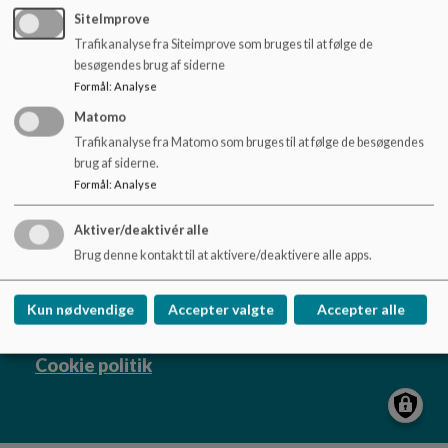
Hjælp til børn i sorg & krise
o
SiteImprove
l
Trafikanalyse fra Siteimprove som bruges til at følge de
d
besøgendes brug af siderne
e
Formål
:
Analyse
t
Matomo
Børnehuset Stjernen
Trafikanalyse fra Matomo som bruges til at følge de besøgendes
Kronprinsesse Sofies Vej 29-31, 2000
brug af siderne.
Frederiksberg
Formål
:
Analyse
stjernen@frederiksberg.dk
+45 38 21 15 50
Aktiver/deaktivér alle
Brug denne kontakt til at aktivere/deaktivere alle apps.
EAN NR.
5798009171726
Webtilgængelighed
Kun nødvendige
Accepter valgte
Accepter alle
Sitemap
Cookie politik