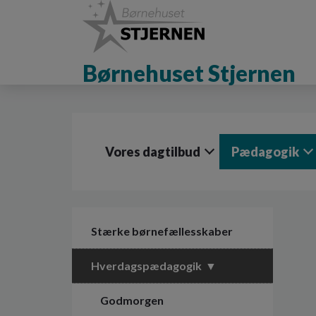
G
å
t
i
Børnehuset Stjernen
l
h
o
v
e
d
Vores dagtilbud
Pædagogik
i
n
d
h
o
l
Stærke børnefællesskaber
d
e
Hverdagspædagogik
t
Godmorgen