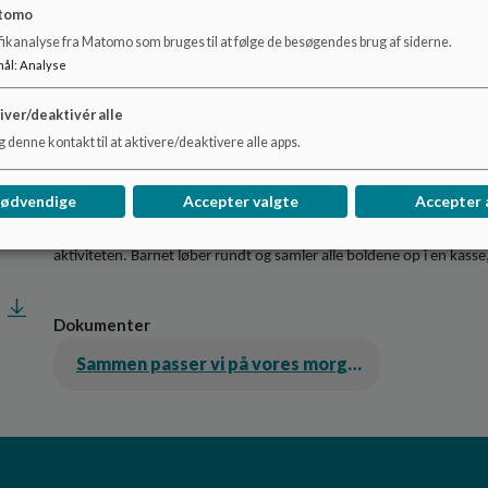
tomo
inkluderende pædagogik der kaldes Pædagogisk Bagdør. Den Pædag
kunne deltage i aktiviteten ud fra deres eget udgangspunkt. Det gi
fikanalyse fra Matomo som bruges til at følge de besøgendes brug af siderne.
inkluderende med børnegruppen. Og på sigt få alle børn til at deltage
mål
:
Analyse
Et eksempel på inkluderende arbejde i samlingen kan være:
iver/deaktivér alle
Til samling har vi en stor faldskærm, alle børn sidder rundt om f
 denne kontakt til at aktivere/deaktivere alle apps.
bold inde på faldskærmen. Alle børn er med til at løfte faldskærme
Derefter tager vi en masse små lette bolde og smider dem på faldsk
nødvendige
Accepter valgte
Accepter 
hele lokalet. Et enkelt barn bliver lidt nervøs og utryg ved alle bolde
kigge på, og de voksne finder en måde barnet kan deltage. I dette ti
aktiviteten. Barnet løber rundt og samler alle boldene op i en kas
Dokumenter
Sammen passer vi på vores morgensamling i vuggestuen