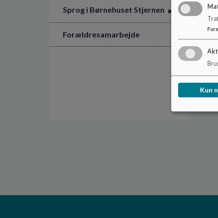
Ma
Sprog i Børnehuset Stjernen
Tra
For
Forældresamarbejde
Akt
Brug
Kun 