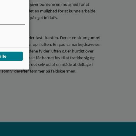
ogiske Bagdør giver børnene en mulighed for at
ver også personalet en mulighed for at kunne arbejde
 på lige fod og på eget initiativ.
aldskærmen og holder fast i kanten. Der er en skumgummi
n, så bolden ryger op i luften. En god samarbejdsøvelse.
ærmen. Alle boldene fylder luften og er hurtigt over
alle
ne i luften. Normalt får barnet lov til at trække sig og
lfælde finder barnet selv ud af en måde at deltage i
se, som vi derefter tømmer på faldskærmen.