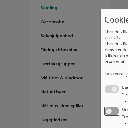
Samling
Cookie
Garderobe
Hvis du klik
Selvhjulpenhed
statistik.
Hvis du klik
Dialogisk læsning
benytter dog
Klikker du p
krydset af.
Læringsgrupper
Læs mere i
Måltidet & Madmod
Nød
Natur i byen
Dis
For
Når musikken spiller
Sit
Traf
Legepladsen
For