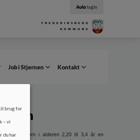
login
Job i Stjernen
Kontakt
il brug for
jernen
k – vi
r du har
til at give børn i alderen 2,20 til 3,4 år en