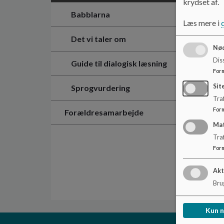
krydset af.
Babblarna
Læs mere i
Det vi taler om
Nød
Dis
Guide til dialogisk læsning
For
Sit
Sprogvurdering
Traf
For
Forældresamarbejde
Ma
Tra
For
Akt
Brug
Kun 