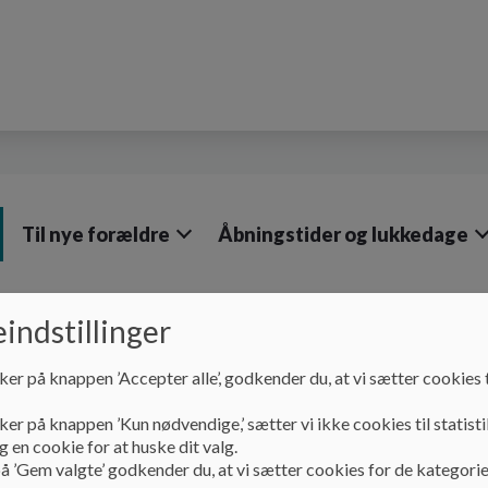
Til nye forældre
Åbningstider og lukkedage
indstillinger
Pædagogik
Sprog i Børnehuset Stjernen
ker på knappen ’Accepter alle’, godkender du, at vi sætter cookies t
Sprog i Børnehuset St
ker på knappen ’Kun nødvendige,’ sætter vi ikke cookies til statisti
 en cookie for at huske dit valg.
å ’Gem valgte’ godkender du, at vi sætter cookies for de kategorie
Ifølge dagtilbudsloven er vi som dagtilbud forpligtet 