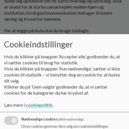
holde dig opdateret om dit barns hverdag og udvikling. Aula
o
er skabt for at styrke samarbejdet mellem hjem og
l
institution, fordi god kommunikation bidrager til bedre
d
læring og trivsel for børnene.
e
t
For at logge på Aula skal du bruge Unilogin.
Med Aula kan du:
Cookieindstillinger
✅ Få indsigt i, hvad der sker i dit barns dagligdag
✅ Kommunikere direkte med medarbejdere og andre
Hvis du klikker på knappen ’Accepter alle’, godkender du, at
forældre
vi sætter cookies til brug for statistik.
✅ Tilmelde dig arrangementer og møder
Hvis du klikker på knappen ’Kun nødvendige,’ sætter vi ikke
cookies til statistik – vi benytter dog en cookie for at huske
Da Aula er en vigtig del af vores daglige arbejde, vil vi rigtig
dit valg.
gerne opfordre jer forældre til at bruge det aktivt – især ved
Klikker du på ’Gem valgte’ godkender du, at vi sætter
at skrive komme/gå-tider ind. Det hjælper os med at
cookies for de kategorier du har krydset af.
planlægge dagen bedst muligt og sikrer, at vi altid har et godt
overblik over, hvornår vi kan forvente jeres barn.
Læs mere i
cookiepolitik
.
Har du børn både i skole og dagtilbud? Aula samler al
information ét sted, så du kun behøver at logge ind én gang –
Nødvendige cookies
(altid nødvendig)
også selvom dine børn går i institutioner i forskellige
Disse cookies gemmer dine valg om cookieindstillinger.