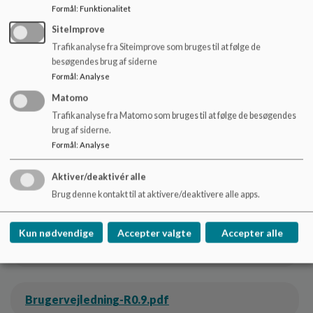
kommuner.
Formål
:
Funktionalitet
SiteImprove
Trafikanalyse fra Siteimprove som bruges til at følge de
besøgendes brug af siderne
Formål
:
Analyse
Matomo
Trafikanalyse fra Matomo som bruges til at følge de besøgendes
brug af siderne.
Formål
:
Analyse
Aktiver/deaktivér alle
Brug denne kontakt til at aktivere/deaktivere alle apps.
Dokumenter
Kun nødvendige
Accepter valgte
Accepter alle
Sådan bruger vi Aula.pdf
Brugervejledning-R0.9.pdf