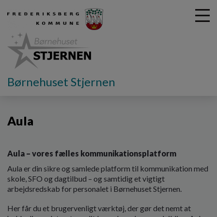
G
Børnehuset Stjernen
å
Til nye forældre
Aula
t
i
Aula
l
h
o
v
Aula – vores fælles kommunikationsplatform
e
Aula er din sikre og samlede platform til kommunikation med
d
skole, SFO og dagtilbud – og samtidig et vigtigt
i
arbejdsredskab for personalet i Børnehuset Stjernen.
n
d
Her får du et brugervenligt værktøj, der gør det nemt at
h