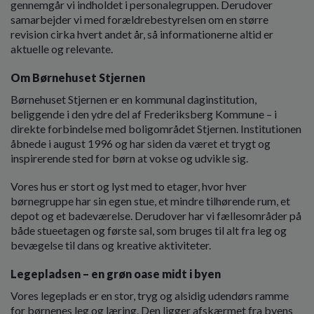
gennemgår vi indholdet i personalegruppen. Derudover
o
samarbejder vi med forældrebestyrelsen om en større
l
revision cirka hvert andet år, så informationerne altid er
d
aktuelle og relevante.
e
t
Om Børnehuset Stjernen
Børnehuset Stjernen er en kommunal daginstitution,
beliggende i den ydre del af Frederiksberg Kommune – i
direkte forbindelse med boligområdet Stjernen. Institutionen
åbnede i august 1996 og har siden da været et trygt og
inspirerende sted for børn at vokse og udvikle sig.
Vores hus er stort og lyst med to etager, hvor hver
børnegruppe har sin egen stue, et mindre tilhørende rum, et
depot og et badeværelse. Derudover har vi fællesområder på
både stueetagen og første sal, som bruges til alt fra leg og
bevægelse til dans og kreative aktiviteter.
Legepladsen – en grøn oase midt i byen
Vores legeplads er en stor, tryg og alsidig udendørs ramme
for børnenes leg og læring. Den ligger afskærmet fra byens