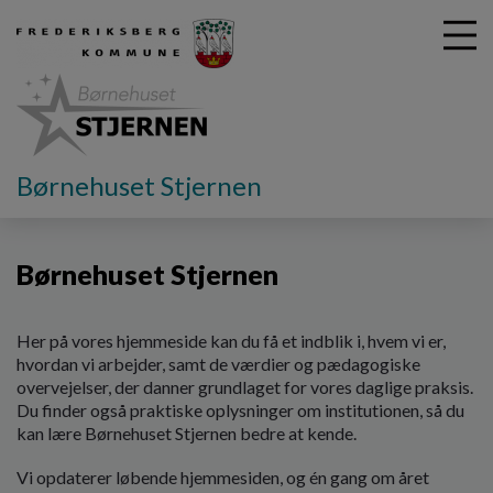
G
Børnehuset Stjernen
å
Vores dagtilbud
Børnehuset Stjernen
t
i
Børnehuset Stjernen
l
h
o
v
Her på vores hjemmeside kan du få et indblik i, hvem vi er,
e
hvordan vi arbejder, samt de værdier og pædagogiske
d
overvejelser, der danner grundlaget for vores daglige praksis.
i
Du finder også praktiske oplysninger om institutionen, så du
n
kan lære Børnehuset Stjernen bedre at kende.
d
Vi opdaterer løbende hjemmesiden, og én gang om året
h