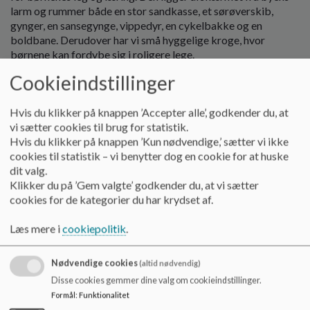
larm og rummer både en stor sandkasse, et sørøverskib,
gynger, en sansegynge, vippedyr, en cykelbakke og en
boldbane. Derudover har vi små hyggelige kroge, hvor
børnene kan fordybe sig i roligere lege.
Cookieindstillinger
Vi har netop færdiggjort en række nye faciliteter, som vi
glæder os til at tage i brug. Vi har fået et mudderkøkken, hvor
børnene kan lege med regnvand fra opsamlingstønden,
Hvis du klikker på knappen ’Accepter alle’, godkender du, at
eksperimentere og udforske naturmaterialer. Der er også
vi sætter cookies til brug for statistik.
bygget et shelter, hvor man kan sidde og læse en bog eller
Hvis du klikker på knappen ’Kun nødvendige,’ sætter vi ikke
holde picnic med vennerne. Derudover har vi et nyt legehus,
cookies til statistik – vi benytter dog en cookie for at huske
der skaber mulighed for rolleleg og socialt samspil.
dit valg.
Klikker du på ’Gem valgte’ godkender du, at vi sætter
Legepladsen er et aktivt læringsrum, hvor børnene kan
cookies for de kategorier du har krydset af.
udforske, udfolde sig fysisk og finde ro i naturnære
omgivelser. Vi ser den som en vigtig del af vores
Læs mere i
cookiepolitik
.
pædagogiske arbejde – et sted, hvor vi skaber små
læringsrum med plads til både fællesskab og fordybelse.
Nødvendige cookies
(altid nødvendig)
Disse cookies gemmer dine valg om cookieindstillinger.
En mangfoldig institution med plads til alle
Formål
:
Funktionalitet
Børnehuset Stjernen er en integreret institution med plads til