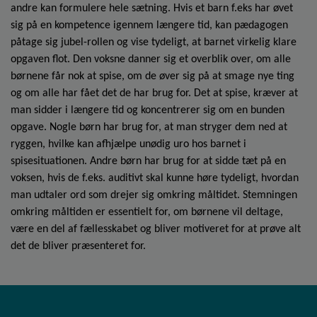
andre kan formulere hele sætning. Hvis et barn f.eks har øvet
sig på en kompetence igennem længere tid, kan pædagogen
påtage sig jubel­-rollen og vise tydeligt, at barnet virkelig klare
opgaven flot. Den voksne danner sig et overblik over, om alle
børnene får nok at spise, om de øver sig på at smage nye ting
og om alle har fået det de har brug for. Det at spise, kræver at
man sidder i længere tid og koncentrerer sig om en bunden
opgave. Nogle børn har brug for, at man stryger dem ned at
ryggen, hvilke kan afhjælpe unødig uro hos barnet i
spisesituationen. Andre børn har brug for at sidde tæt på en
voksen, hvis de f.eks. auditivt skal kunne høre tydeligt, hvordan
man udtaler ord som drejer sig omkring måltidet. Stemningen
omkring måltiden er essentielt for, om børnene vil deltage,
være en del af fællesskabet og bliver motiveret for at prøve alt
det de bliver præsenteret for.