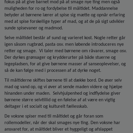
o
fokus på at give barnet mod på at smage nye ting men også
l
muligheden for ro og fordybelse til måltidet. Maddannelse
d
betyder at børnene lærer at spise sig mætte og opnår erfaring
e
med at spise forskellige typer af mad, og at de på sigt udvikler
t
sunde spisevaner og madmod.
Selve måltidet består af sund og varieret kost. Nogle retter går
igen såsom rugbrød, pasta osv. men løbende introduceres nye
retter og smage. Vi taler med børnene om råvarer, smage osv.
Der dyrkes grønsager og krydderurter på både stuerne og
legepladsen, for at give børnene masser af sanseoplevelser, og
så de kan følge med i processen af at dyrke noget.
Til måltiderne skiftes børnene til at dække bord. De øser selv
mad og vand op, og vi øver at sende maden videre og hjælpe
hinanden under maden. Selvhjulpenhed og indflydelse giver
børnene større selvtillid og en følelse af at være en vigtig
deltager i et socialt og kulturelt fællesskab.
De voksne spiser med til måltidet og går foran som
rollemodeller, når der skal smages nye ting. Den voksne har
ansvaret for, at måltidet bliver et hyggeligt og afslappet