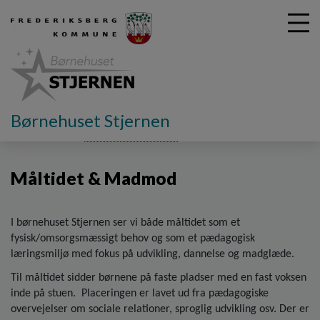
G
Børnehuset Stjernen
å
Pædagogik
Hverdagspædagogik
Måltidet & Madmod
t
i
Måltidet & Madmod
l
h
o
v
I børnehuset Stjernen ser vi både måltidet som et
e
fysisk/omsorgsmæssigt behov og som et pædagogisk
d
læringsmiljø med fokus på udvikling, dannelse og madglæde.
i
Til måltidet sidder børnene på faste pladser med en fast voksen
n
inde på stuen. Placeringen er lavet ud fra pædagogiske
d
overvejelser om sociale relationer, sproglig udvikling osv. Der er
h