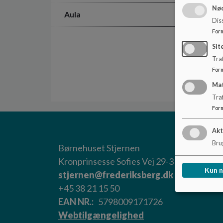
Nød
Aula
Dis
For
Sit
Traf
For
Ma
Tra
For
Akt
Brug
Børnehuset Stjernen
Kronprinsesse Sofies Vej 29-31, 2000 Fre
Kun 
stjernen@frederiksberg.dk
+45 38 21 15 50
EAN NR.
5798009171726
Webtilgængelighed