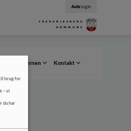
login
Job i Stjernen
Kontakt
il brug for
k – vi
r du har