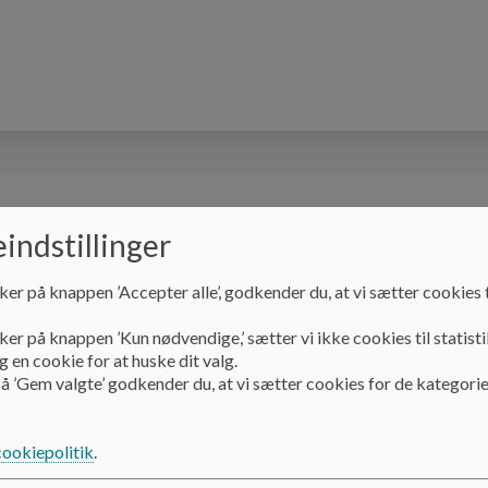
Til nye forældre
Åbningstider og lukkedage
indstillinger
ker på knappen ’Accepter alle’, godkender du, at vi sætter cookies t
Til nye forældre
Rundvisning
ker på knappen ’Kun nødvendige,’ sætter vi ikke cookies til statisti
 en cookie for at huske dit valg.
å ’Gem valgte’ godkender du, at vi sætter cookies for de kategorie
Rundvisning
cookiepolitik
.
Vi vil meget gerne vise jer vores hus.