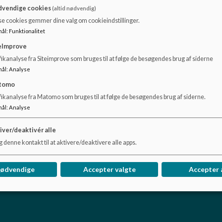
vendige cookies
(altid nødvendig)
Vi har ikke fastlagte forældrerundvisninger, men I er velkomn
stjernen@frederiksberg.dk, hvor vi kan lave en aftale om ru
se cookies gemmer dine valg om cookieindstillinger.
daglige rutiner - hvis det er i tidsrummet 11.30 - 13, - I b
mål
:
Funktionalitet
eImprove
Skriv til os - også hvis I har spørgsmål. Dog skal det siges a
ikanalyse fra Siteimprove som bruges til at følge de besøgendes brug af siderne
Pladsanvisningen der kan svare på det.
mål
:
Analyse
Det vil oftest være Souschef Charlotte eller Leder Fie, der v
tomo
fikanalyse fra Matomo som bruges til at følge de besøgendes brug af siderne.
mål
:
Analyse
iver/deaktivér alle
 denne kontakt til at aktivere/deaktivere alle apps.
deriksberg
nødvendige
Accepter valgte
Accepter 