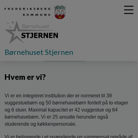
G
Børnehuset Stjernen
å
Vores dagtilbud
Børnehuset Stjernen
Hvem er vi?
t
i
Hvem er vi?
l
h
o
v
Vi er en integreret institution der er normeret til 39
e
vuggestuebørn og 50 børnehavebørn fordelt på to etager
d
og 6 stuer. Maximal kapacitet er 42 vuggestue og 64
i
børnehavebørn. Vi er 25 ansatte herunder også
n
studerende og køkkenpersonale.
d
h
Vi er beliggende i et spændende og sammensat område af