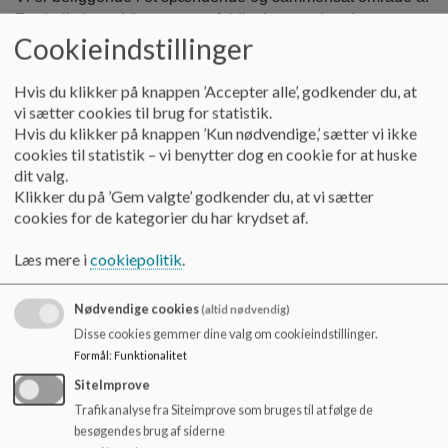
o
Frederiksberg. Vi er et mangfoldigt hus med god
l
Cookieindstillinger
atmosfære, en stabil personalegruppe, med et´ fælles
d
ønske om at yde vores bedste for at sikre den højeste
e
kvalitet i det pædagogiske arbejde, hver eneste dag. Vi
Hvis du klikker på knappen ’Accepter alle’, godkender du, at
t
vi sætter cookies til brug for statistik.
ønsker at sikre alle børns trivsel, udvikling, læring og
Hvis du klikker på knappen ’Kun nødvendige,’ sætter vi ikke
dannelse. Vi stræber efter at alle børn føler sig som en del
cookies til statistik – vi benytter dog en cookie for at huske
af et sjovt, inspirerende, lærerigt fællesskab hvor legen er
dit valg.
essentiel. Vi arbejder hele tiden på, at tilrettelægge og
Klikker du på ’Gem valgte’ godkender du, at vi sætter
forfine det pædagogske arbejde så vi styrker børnenes
cookies for de kategorier du har krydset af.
livsduelighed og skoleparathed. Stjernens ledelse
prioriterer faglig sparring tæt på praksis og at
Læs mere i
cookiepolitik
.
pædagogerne har indflydelse på egen hverdag. Vi har et
godt samarbejde med forældrene og møder alle familier,
Nødvendige cookies
(altid nødvendig)
uanset baggrund, med rummelighed og anerkendelse.
Disse cookies gemmer dine valg om cookieindstillinger.
Formål
:
Funktionalitet
Vores hus repræsenterer omkring 20 forskellige
nationaliteter fra Norden, Europa og resten af verden. I det
SiteImprove
pædagogiske arbejde har vi et særligt fokus på sprog og
Trafikanalyse fra Siteimprove som bruges til at følge de
sprogstimulering over hele dagen. Dette er en integreret
besøgendes brug af siderne