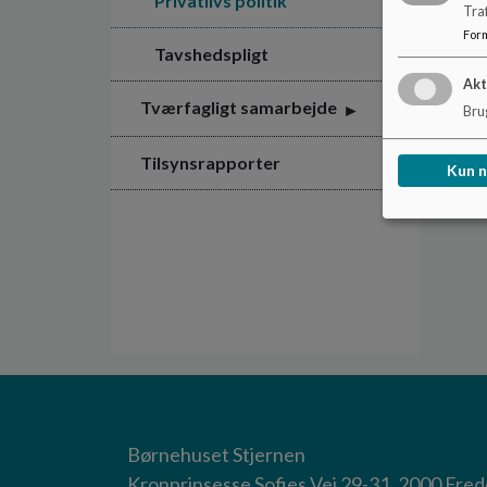
Privatlivs politik
Tra
For
Tavshedspligt
Akt
Tværfagligt samarbejde
Brug
Tilsynsrapporter
Kun 
Børnehuset Stjernen
Kronprinsesse Sofies Vej 29-31, 2000 Fre