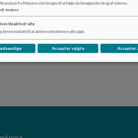
fikanalyse fra Matomo som bruges til at følge de besøgendes brug af siderne.
mål
:
Analyse
iver/deaktivér alle
 denne kontakt til at aktivere/deaktivere alle apps.
nødvendige
Accepter valgte
Accepter 
deriksberg