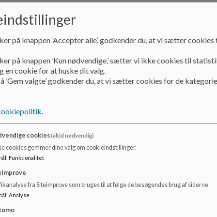
https://www.frederiksberg.dk/privatlivspolitikdagtilbud
indstillinger
ker på knappen ’Accepter alle’, godkender du, at vi sætter cookies t
ker på knappen ’Kun nødvendige,’ sætter vi ikke cookies til statisti
 en cookie for at huske dit valg.
å ’Gem valgte’ godkender du, at vi sætter cookies for de kategorie
cookiepolitik
.
vendige cookies
(altid nødvendig)
se cookies gemmer dine valg om cookieindstillinger.
mål
:
Funktionalitet
eImprove
ikanalyse fra Siteimprove som bruges til at følge de besøgendes brug af siderne
mål
:
Analyse
tomo