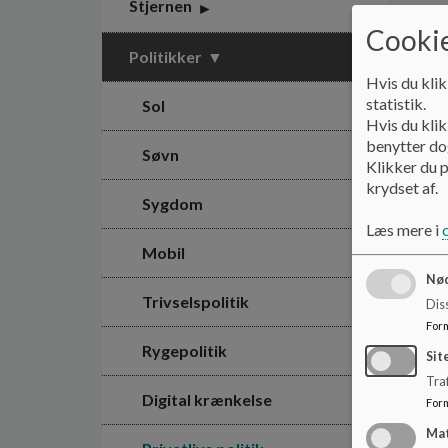
Stjernen
Cookie
Politikker
Hvis du klik
statistik.
Sol
Hvis du klik
benytter dog
Søvn
Klikker du p
krydset af.
Sygdom
Læs mere i
Mobil
Nød
Trivselspolitik
Dis
For
Rygepolitik
Sit
Traf
Digital krænkelse
For
Ma