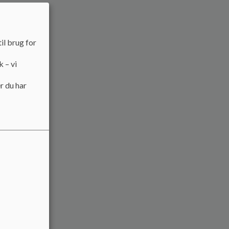
il brug for
k – vi
r du har