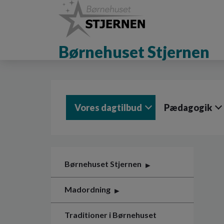
G
å
t
i
Børnehuset Stjernen
l
h
o
v
e
d
Vores dagtilbud
Pædagogik
i
n
d
h
o
l
Børnehuset Stjernen
d
e
Madordning
t
Traditioner i Børnehuset