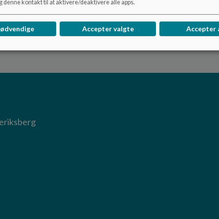
 denne kontakt til at aktivere/deaktivere alle apps.
nødvendige
Accepter valgte
Accepter 
deriksberg