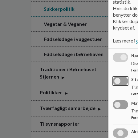
statistik.
Hvis du klik
Sukkerpolitik
benytter dog
Klikker du p
Vegetar & Veganer
krydset af.
Fødselsdage i vuggestuen
Læs mere i
Fødselsdage i børnehaven
Nød
Dis
Traditioner i Børnehuset
For
Stjernen
Sit
Traf
Politikker
For
Ma
Tværfagligt samarbejde
Tra
For
Tilsynsrapporter
Akt