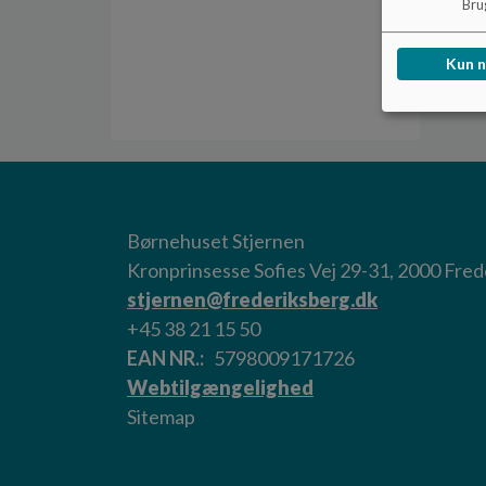
Brug
Kun 
Børnehuset Stjernen
Kronprinsesse Sofies Vej 29-31, 2000 Fre
stjernen@frederiksberg.dk
+45 38 21 15 50
EAN NR.
5798009171726
Webtilgængelighed
Sitemap