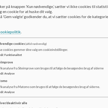
der ved særlige arrangementer serveres f.eks. kage eller saft
ker på knappen ’Kun nødvendige,’ sætter vi ikke cookies til statisti
julearrangementer. Til fødselsdage og afslutninger opfordrer v
 en cookie for at huske dit valg.
lignende.
å ’Gem valgte’ godkender du, at vi sætter cookies for de kategorie
cookiepolitik
.
vendige cookies
(altid nødvendig)
se cookies gemmer dine valg om cookieindstillinger.
mål
:
Funktionalitet
eImprove
ikanalyse fra Siteimprove som bruges til at følge de besøgendes brug af siderne
mål
:
Analyse
tomo
fikanalyse fra Matomo som bruges til at følge de besøgendes brug af siderne.
mål
:
Analyse
iver/deaktivér alle