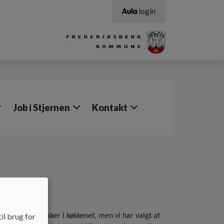
login
Job i Stjernen
Kontakt
il brug for
 minimum af sukker i køkkenet, men vi har valgt at