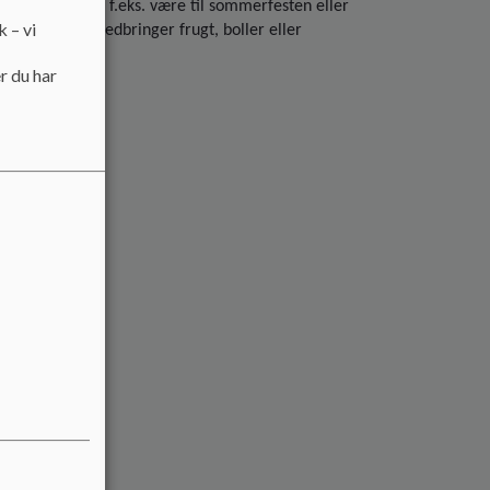
evand. Det kan f.eks. være til sommerfesten eller
k – vi
i til at man medbringer frugt, boller eller
r du har