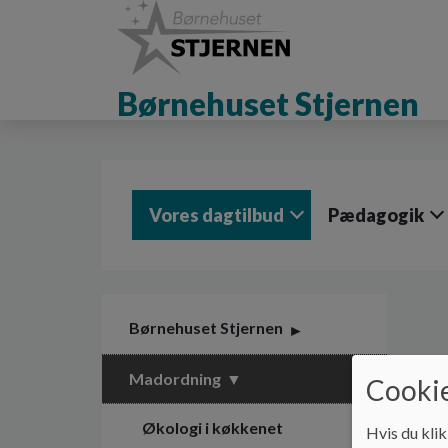
G
å
t
i
Børnehuset Stjernen
l
h
o
v
e
d
Vores dagtilbud
Pædagogik
i
n
d
h
o
l
Børnehuset Stjernen
d
e
Madordning
Cookie
t
Økologi i køkkenet
Hvis du klik