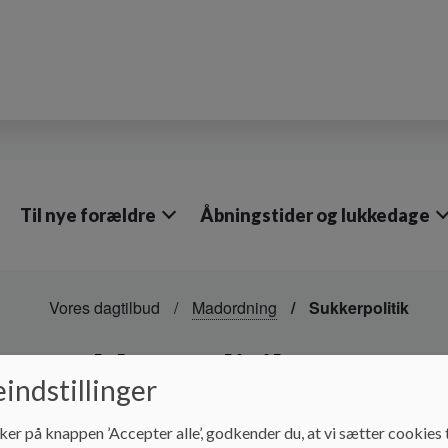
Til nye forældre
Åbningstider og lukkedage
Vores dagtilbud
Madordning
Sukkerpolitik
Sukkerpolitik
indstillinger
ker på knappen ’Accepter alle’, godkender du, at vi sætter cookies t
Vi har ikke en "nul sukker politik", der laves dog mad med et