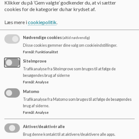
o
Klikker du på ’Gem valgte’ godkender du, at vi sætter
Torsdag 7:00-17:00
l
cookies for de kategorier du har krydset af.
d
Fredag 7:00-16:00
e
Læs mere i
cookiepolitik
.
t
Lukkedage 2026:
Nødvendige cookies
(altid nødvendig)
Udover helligdagene er der følgende lukkedage, som
Disse cookies gemmer dine valg om cookieindstillinger.
Forældrebestyrelsen har godkendt.
Formål
:
Funktionalitet
SiteImprove
Dagene op til påske, fra mandag d. 30. marts til og med
Trafikanalyse fra Siteimprove som bruges til at følge de
onsdag d. 1. april - (Der tilbydes alternativ pasning i et andet
besøgendes brug af siderne
dagtilbud)
Formål
:
Analyse
Dagen efter kr. Himmelfart, fredag d. 15. maj - (Der tilbydes
alternativ pasning i et andet dagtilbud)
Matomo
Grundlovsdag - (Der tilbydes IKKE alternativ pasning)
Trafikanalyse fra Matomo som bruges til at følge de besøgendes
24. december - (Der tilbydes ikke alternativ pasning)
brug af siderne.
28.-31. december (Der tilbydes alternativ pasning i et andet
Formål
:
Analyse
dagtilbud)
Aktiver/deaktivér alle
Brug denne kontakt til at aktivere/deaktivere alle apps.