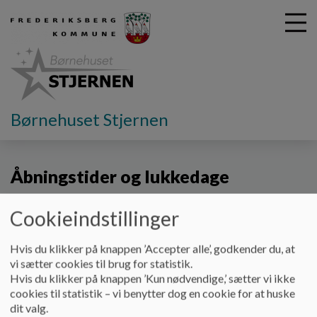
G
Børnehuset Stjernen
å
Åbningstider og lukkedage
t
i
Åbningstider og lukkedage
l
h
o
Cookieindstillinger
v
Åbningstider:
e
Mandag 7:00-17:00
d
Hvis du klikker på knappen ’Accepter alle’, godkender du, at
i
vi sætter cookies til brug for statistik.
Tirsdag 7:00-17:00
n
Hvis du klikker på knappen ’Kun nødvendige,’ sætter vi ikke
d
cookies til statistik – vi benytter dog en cookie for at huske
Onsdag 7:00-17:00
h
dit valg.