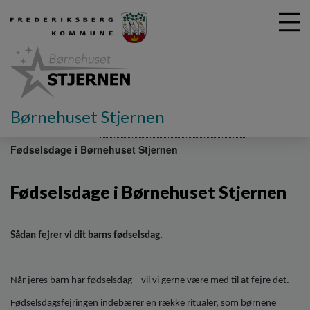
G
Børnehuset Stjernen
å
Vores dagtilbud
Traditioner i Børnehuset Stjernen
t
Fødselsdage i Børnehuset Stjernen
i
l
h
Fødselsdage i Børnehuset Stjernen
o
v
e
Sådan fejrer vi dit barns fødselsdag.
d
i
n
Når jeres barn har fødselsdag – vil vi gerne være med til at fejre det.
d
h
Fødselsdagsfejringen indebærer en række ritualer, som børnene