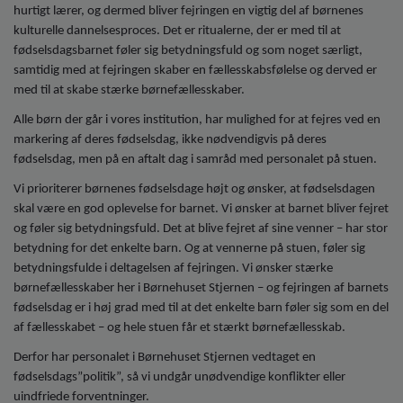
o
hurtigt lærer, og dermed bliver fejringen en vigtig del af børnenes
l
kulturelle dannelsesproces. Det er ritualerne, der er med til at
d
fødselsdagsbarnet føler sig betydningsfuld og som noget særligt,
e
samtidig med at fejringen skaber en fællesskabsfølelse og derved er
t
med til at skabe stærke børnefællesskaber.
Alle børn der går i vores institution, har mulighed for at fejres ved en
markering af deres fødselsdag, ikke nødvendigvis på deres
fødselsdag, men på en aftalt dag i samråd med personalet på stuen.
Vi prioriterer børnenes fødselsdage højt og ønsker, at fødselsdagen
skal være en god oplevelse for barnet. Vi ønsker at barnet bliver fejret
og føler sig betydningsfuld. Det at blive fejret af sine venner – har stor
betydning for det enkelte barn. Og at vennerne på stuen, føler sig
betydningsfulde i deltagelsen af fejringen. Vi ønsker stærke
børnefællesskaber her i Børnehuset Stjernen – og fejringen af barnets
fødselsdag er i høj grad med til at det enkelte barn føler sig som en del
af fællesskabet – og hele stuen får et stærkt børnefællesskab.
Derfor har personalet i Børnehuset Stjernen vedtaget en
fødselsdags”politik”, så vi undgår unødvendige konflikter eller
uindfriede forventninger.