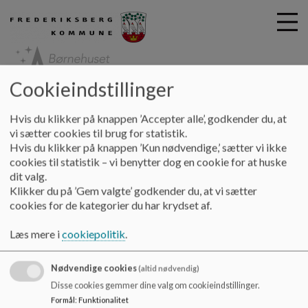
Cookieindstillinger
G
Børnehuset Stjernen
Hvis du klikker på knappen ’Accepter alle’, godkender du, at
å
Vores dagtilbud
Tværfagligt samarbejde
Hånd-i-hånd
vi sætter cookies til brug for statistik.
t
Hvis du klikker på knappen ’Kun nødvendige,’ sætter vi ikke
i
cookies til statistik – vi benytter dog en cookie for at huske
Hånd-i-hånd
l
dit valg.
h
Klikker du på ’Gem valgte’ godkender du, at vi sætter
o
cookies for de kategorier du har krydset af.
v
xx
e
Læs mere i
cookiepolitik
.
d
i
Nødvendige cookies
n
(altid nødvendig)
d
Børnehuset Stjernen
Disse cookies gemmer dine valg om cookieindstillinger.
h
Formål
:
Funktionalitet
Kronprinsesse Sofies Vej 29-31, 2000