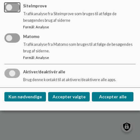
o
Frederiksberg
SiteImprove
l
Trafikanalyse fra Siteimprove som bruges til at følge de
stjernen@frederiksberg.dk
d
besøgendes brug af siderne
e
+45 38 21 15 50
Formål
:
Analyse
t
EAN NR.
5798009171726
Matomo
Webtilgængelighed
Trafikanalyse fra Matomo som bruges til at følge de besøgendes
Sitemap
brug af siderne.
Formål
:
Analyse
Cookie politik
Aktiver/deaktivér alle
Brug denne kontakt til at aktivere/deaktivere alle apps.
Kun nødvendige
Accepter valgte
Accepter alle